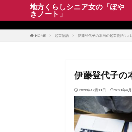
地方くらしシニア女の「ぼや
きノート」
WEB
デザイン
カテゴリー
HOME
起業物語
伊藤登代子の本当の起業物語No.1
伊藤登代子の本
2020年12月11日
2021年4月