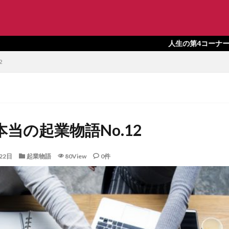
SEO
人生の第4コーナーをまわったとこ
2
検索
当の起業物語No.12
22日
起業物語
80View
0件