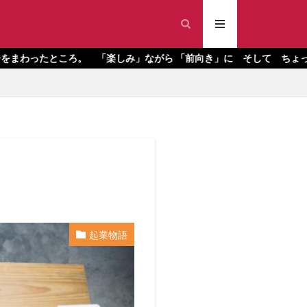
ろ。 「楽しみ」ながら 「前向き」に そして ちょっぴり反省するブ
起業物語