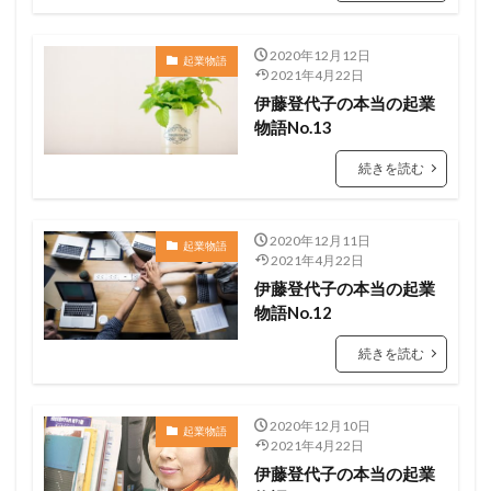
2020年12月12日
起業物語
2021年4月22日
伊藤登代子の本当の起業
物語No.13
続きを読む
2020年12月11日
起業物語
2021年4月22日
伊藤登代子の本当の起業
物語No.12
続きを読む
2020年12月10日
起業物語
2021年4月22日
伊藤登代子の本当の起業