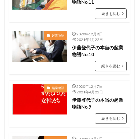
物語No.11
続きを読む
2020年12月8日
起業物語
2021年4月22日
伊藤登代子の本当の起業
物語No.10
続きを読む
2020年12月7日
起業物語
2021年4月22日
伊藤登代子の本当の起業
物語No.9
続きを読む
2020年12月6日