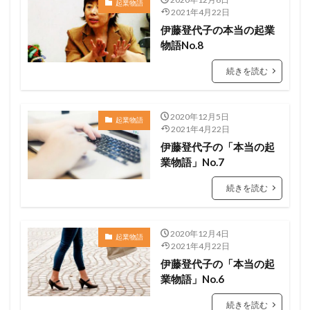
起業物語
2021年4月22日
伊藤登代子の本当の起業
物語No.8
続きを読む
2020年12月5日
起業物語
2021年4月22日
伊藤登代子の「本当の起
業物語」No.7
続きを読む
2020年12月4日
起業物語
2021年4月22日
伊藤登代子の「本当の起
業物語」No.6
続きを読む