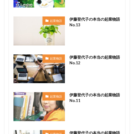
伊藤登代子の本当の起業物語
起業物語
No.13
伊藤登代子の本当の起業物語
起業物語
No.12
伊藤登代子の本当の起業物語
起業物語
No.11
伊藤登代子の本当の起業物語